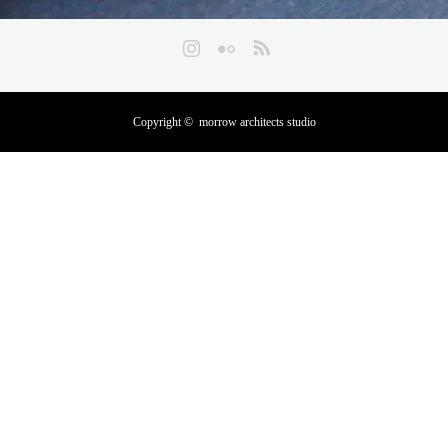
Instagram
Flickr
RSS
Copyright ©
morrow architects studio