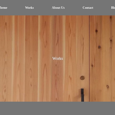
heme
Works
About Us
Contact
Bl
Works