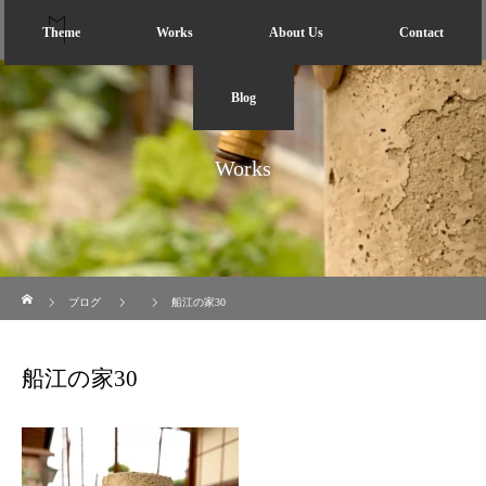
Theme
Works
About Us
Contact
Blog
Works
ホーム
ブログ
船江の家30
船江の家30