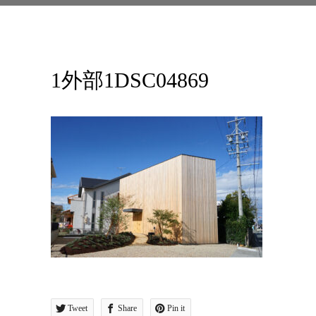
1外部1DSC04869
Tweet
Share
Pin it