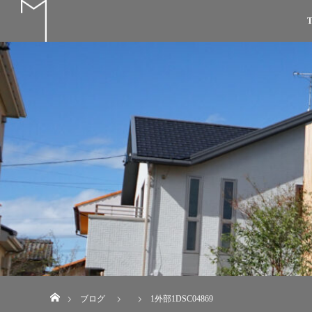
T
ホーム
ブログ
1外部1DSC04869