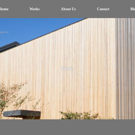
heme
Works
About Us
Contact
Bl
Works