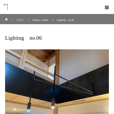
ホーム
ブログ
Product
,
Works
Lighting no.06
Lighting no.06