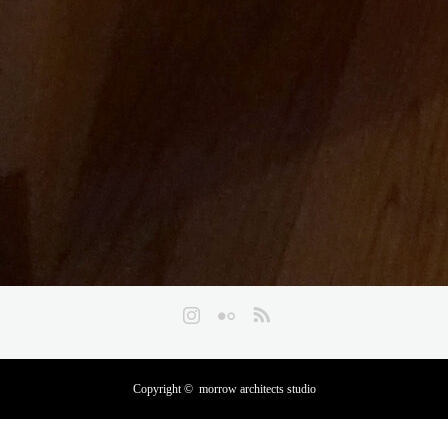
Instagram
Flickr
RSS
Copyright ©
morrow architects studio