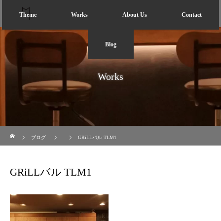
Theme
Works
About Us
Contact
Blog
Works
ホーム
ブログ
GRiLLバル TLM1
GRiLLバル TLM1