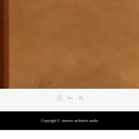
Instagram
Flickr
RSS
Copyright ©
morrow architects studio