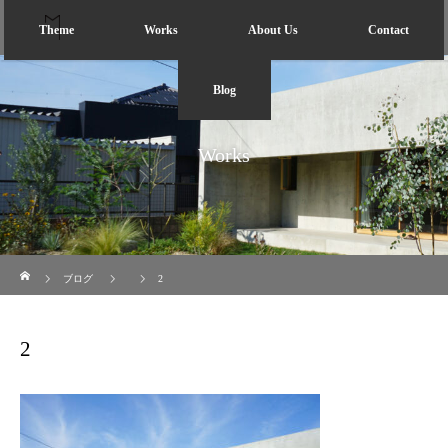
Theme
Works
About Us
Contact
Blog
Works
ホーム
ブログ
2
2