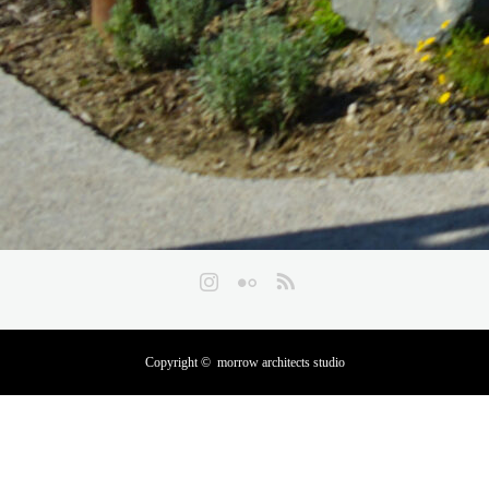
Instagram
Flickr
RSS
Copyright ©
morrow architects studio