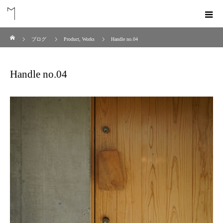
ホーム
ブログ
Product
,
Works
Handle no.04
Handle no.04