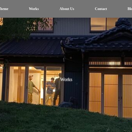
heme
Works
About Us
Contact
Bl
Works