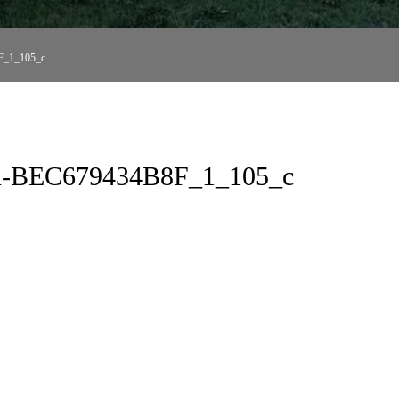
_1_105_c
-BEC679434B8F_1_105_c