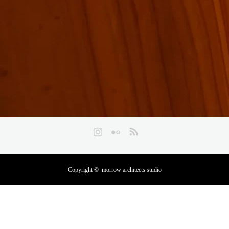
Instagram
Flickr
RSS
Copyright ©
morrow architects studio